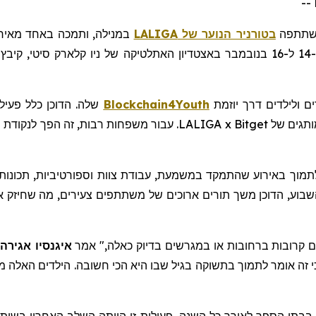
תתפה
בטורניר הנוער של
LALIGA
במנילה, ותמכה באחד מאירו
ם ולילדים דרך יוזמת
Blockchain4Youth
שלה. הדוכן כלל פעיל
המשחקים, וניסיונות מוצלחים זכו לכיבוד חינם ופריטים ממותגים של tget
נן אך ורק סביב ערך הקהילה. Bitget בחרה לתמוך באירוע שהתמקד במשמעת, עבודת צוות וס
בוע, הדוכן משך תורים ארוכים של משתתפים צעירים, מה שחיזק את ה
 קרובות ברחובות או במגרשים בדיוק כאלה," אמר
איגנסיו אגירה
אומר
לתמוך בתשוקה בגיל שבו היא הכי חשובה. הילדים האלה מ