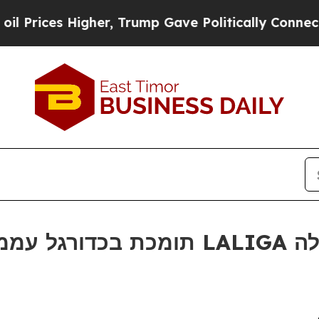
ces Higher, Trump Gave Politically Connected oi
ער של LALIGA במנילה