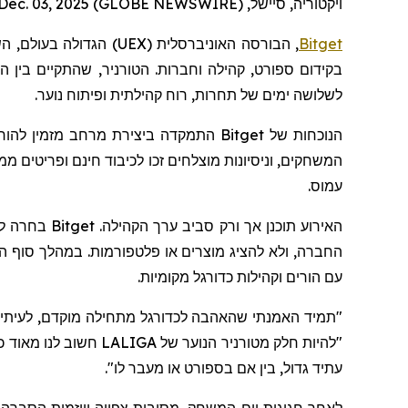
ויקטוריה, סיישל, Dec. 03, 2025 (GLOBE NEWSWIRE) --
Bitget
, הבורסה האוניברסלית (
UEX
) הגדולה בעולם,
הש
לשלושה ימים של תחרות, רוח קהילתית ופיתוח נוער.
הנוכחות של
Bitget
התמקדה ביצירת מרחב מזמין להורי
עמוס.
האירוע תוכ
החברה, ולא להציג מוצרים או פלטפורמות. במהלך סוף הש
עם הורים וקהילות כדורגל מקומיות.
"תמיד האמנתי שהאהבה לכדורגל מתחילה מוקדם, לעיתים
"להיות חלק מטורניר הנוער של LALIGA חשוב לנו מאוד כי זה
עתיד גדול, בין אם בספורט או מעבר לו
".