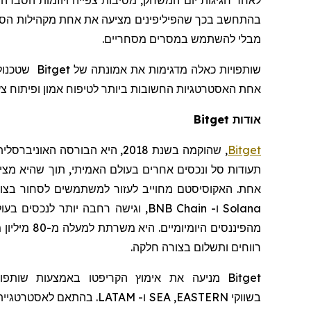
לאחר חגיגות יום המשחק, מסיבות צפייה ויוזמות הסברה
בהתחשב בכך שהפיליפינים מציעה את אחת מקהילות הספו
מבלי להשתמש במסרים מסחריים.
שותפויות כאלה מדגימות את אמונתה של
Bitget
אחת האסטרטגיות החשובות ביותר לטיפוח אמון ופיתוח צעי
אודות Bitget
Bitget
,
שהוקמה
בשנת 2018, היא הבורסה האוניברסלית (
תעודות סל ונכסים אחרים בעולם האמיתי, תוך שהיא מצ
אחת. האקוסיסטם מחוייב לעזור למשתמשים לסחור בצורה 
Solana
ו-
BNB Chain
, וגישה רחבה יותר לנכסים בעו
מהפיננסים היומיומיים. היא
משרתת למעלה מ-80 מיליון משתמשים, ומגשרת בין נתיבי הבלוקצ'יין לבין פיננסים בעולם האמיתי
רווחים ותשלום בצורה חלקה.
Bitget
מניעה את
אימוץ
הקריפטו
באמצעות שותפוי
בשווקי
EASTERN
,
SEA
ו-
LATAM
.
בהתאם לאסטרטגיית