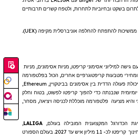
תפות הרחבה יותר של
Bitget
עם
LALIGA
ברחבי אסיה.
תרום בשקט ובחיוביות לתחרות, ולטפח קשרים תרבותיים
שטכנולוגיה ותרבות משגשגות כאשר הן שורשיות בקהילות אותנטיות, כשהן ממשיכות להתפתח להחלפה אוניברסלית מקיפה (UEX).
 גישה למיליוני אסימוני קריפטו, מניות אסימונים, מניות
מחירי מטבעות קריפטוגרפיים אחרים, הכול בפלטפורמה
לת פעולה הדדית בין אסימונים בביטקויין,
Ethereum
,
יומיומית שנבנתה כדי להפוך קריפטו לפשוט, בטוח וחלק
והיא
מצי
עה
פלטפורמה מוכללת לכניסה ויציאה, מסחר,
ת הכדורגל המקצוענית
המובילה בעולם,
LALIGA
,
ינוך
קריפטו לכ- 1.1 מיליון איש עד 2027.
בעולם הספורט