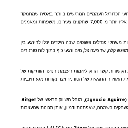
עי הכדורגל העממיים המרגשים ביותר באסיה שמתמקד
בקידום ספורט, קהילה וחברות. הטורניר, שהתקיים בין ה-14 ל-16 בנובמבר באצטדיון האתלטיקה של ניו קלארק סיטי, קיבץ אליו יותר מ-7,000 שחקנים צעירים, משפחות ומאמנים
ות
משחקי
פנדלים
פשוטים
שבה הילדים יכלו להירגע בין
LALIGA x Bi. עבור משפחות רבות, זה הפך לנקודת מפגש קלה, שהציעה צל, מים ורגעי כיף בתוך לוח טורנירים
פורטיביות, תכונות הקשורות קשר הדוק ליוזמות העצמת הנוער הוותיקות של
אווירה החגיגית של הטורניר ויצר נקודות מגע חיוביות
(
Ignacio Aguirre
)
,
מנהל
השיווק
הראשי של
Bitget
.
שחקים בשמחה, שאפתנות ודמיון, אותן תכונות שמעצבות