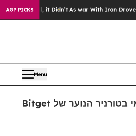
 Well, it Didn’t
As war With Iran Drove oil Pri
AGP PICKS
Menu