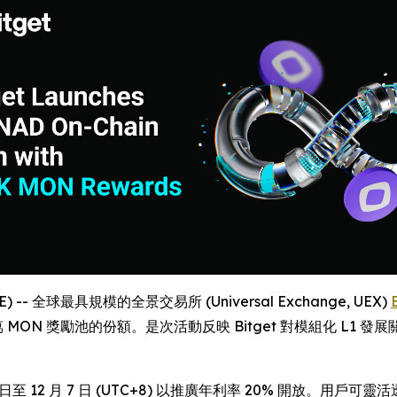
E) -- 全球最具規模的全景交易所 (Universal Exchange, UEX)
 MON 獎勵池的份額。是次活動反映 Bitget 對模組化 L1
0 日至 12 月 7 日 (UTC+8) 以推廣年利率 20% 開放。用戶可