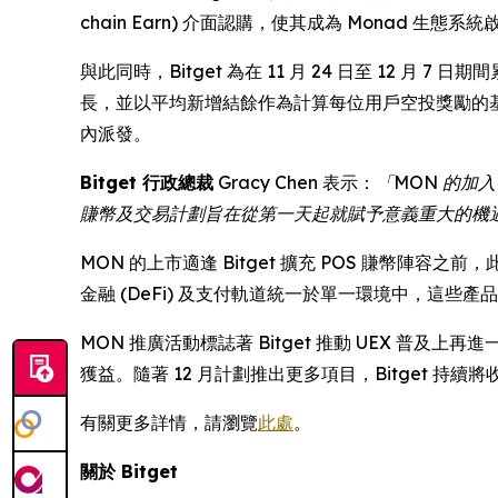
chain Earn) 介面認購，使其成為 Monad
與此同時，Bitget 為在 11 月 24 日至 12 月
長，並以平均新增結餘作為計算每位用戶空投獎勵的
內派發。
Bitget 行政總裁
Gracy Chen 表示：
「MON 的加
賺幣及交易計劃旨在從第一天起就賦予意義重大的機
MON 的上市適逢 Bitget 擴充 POS 賺幣陣
金融 (DeFi) 及支付軌道統一於單一環境中，這
MON 推廣活動標誌著 Bitget 推動 UEX 
獲益。隨著 12 月計劃推出更多項目，Bitget 
有關更多詳情，請瀏覽
此處
。
關於 Bitget