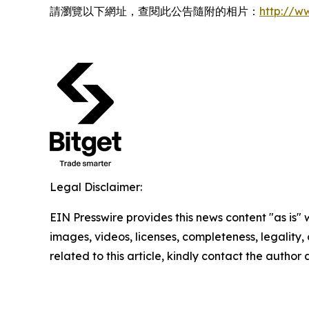
請瀏覽以下網址，查閱此公告隨附的相片：
http://
Legal Disclaimer:
EIN Presswire provides this news content "as is" 
images, videos, licenses, completeness, legality, o
related to this article, kindly contact the author