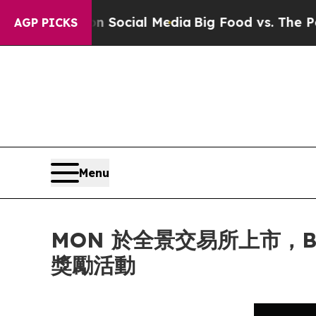
sages on Social Media
Big Food vs. The People. Bi
AGP PICKS
Menu
MON 於全景交易所上市，Bit
獎勵活動