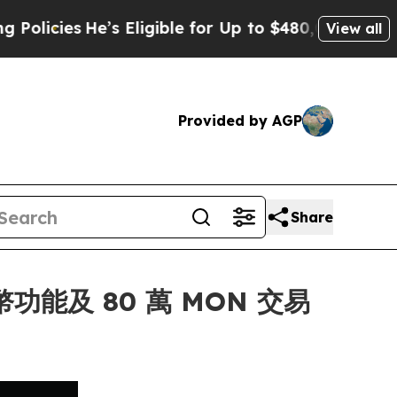
es
He’s Eligible for Up to $480,000 After Being 
View all
Provided by AGP
Share
功能及 80 萬 MON 交易