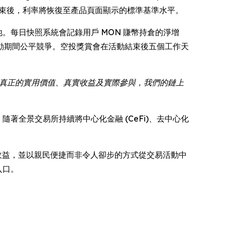
 日中午結束後，利率將恢復至產品頁面顯示的標準基準水平。
的交易獎池。每日快照系統會記錄用戶 MON 賺幣持倉的淨增
動期間公平競爭。空投獎賞會在活動結束後五個工作天
要真正的實用價值、真實收益及實際參與，我們的鏈上
。隨著全景交易所持續將中心化金融 (CeFi)、去中心化
賺取收益，並以親民便捷而非令人卻步的方式從交易活動中
入口。