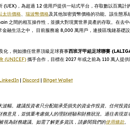
 (UEX)，為超過 1.2 億用戶提供一站式平台，存取數以百萬計
以太坊價格
、
瑞波幣價格
及其他加密貨幣價格的功能。該生態系統
 Chain 之間的相互操作性，並擴大對現實世界資產的存取。在去
金融生活之中， 目前服務逾 8,000 萬用戶，連接區塊鏈基
幣普及化，例如擔任世界頂級足球賽事
西班牙甲組足球聯賽 (LALIGA
(UNICEF)
攜手合作，目標在 2027 年或之前為 110 萬人提
LinkedIn
|
Discord
|
Bitget Wallet
大波幅。建議投資者只分配能承受損失的資金作投資。任何投資
財務意見，並慎重考慮個人的理財經驗和財務狀況。過往表現並
不應被視為財務建議。如需了解更多資訊，請參閱我們的
使用條款
。