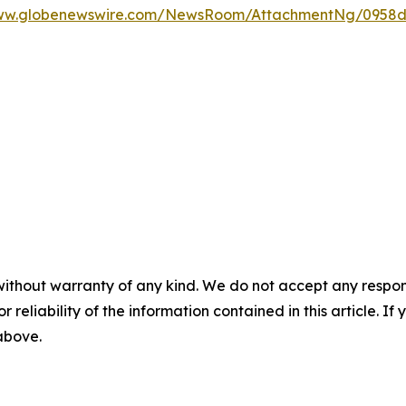
www.globenewswire.com/NewsRoom/AttachmentNg/0958d
without warranty of any kind. We do not accept any responsib
r reliability of the information contained in this article. I
 above.