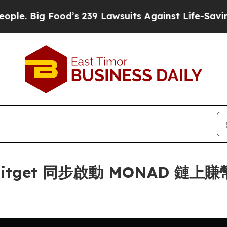
g Food’s 239 Lawsuits Against Life-Saving Polici
get 同步啟動 MONAD 鏈上賺幣