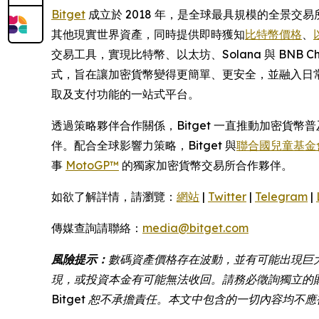
Bitget
成立於 2018 年，是全球最具規模的全景交易所
其他現實世界資產，同時提供即時獲知
比特幣價格
、
交易工具，實現比特幣、以太坊、Solana 與 BNB
式，旨在讓加密貨幣變得更簡單、更安全，並融入日常
取及支付功能的一站式平台。
透過策略夥伴合作關係，Bitget 一直推動加密貨
伴。配合全球影響力策略，Bitget 與
聯合國兒童基金會 
事
MotoGP™
的獨家加密貨幣交易所合作夥伴。
如欲了解詳情，請瀏覽：
網站
|
Twitter
|
Telegram
|
傳媒查詢請聯絡：
media@bitget.com
風險提示：
數碼資產價格存在波動，並有可能出現巨
現，或投資本金有可能無法收回。請務必徵詢獨立的
Bitget 恕不承擔責任。本文中包含的一切內容均