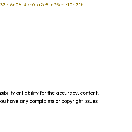
32c-6e06-4dc0-a2e5-e75cce10a21b
ility or liability for the accuracy, content,
f you have any complaints or copyright issues